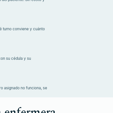
é turno conviene y cuánto
con su cédula y su
ro asignado no funciona, se
a enfermera