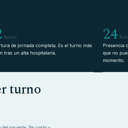
2
24
horas
hor
tura de jornada completa. Es el turno más
Presencia c
 tras un alta hospitalaria.
que no pue
momento.
er turno
 del paciente. Sin costo y