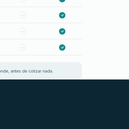
—
✓
—
✓
—
✓
nde, antes de cotizar nada.