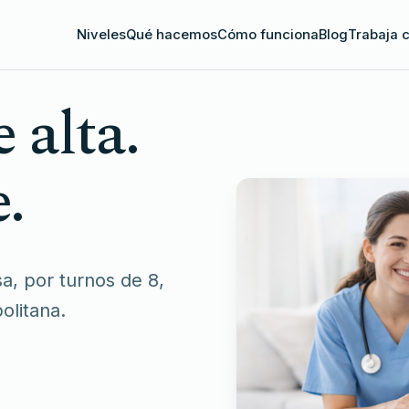
Niveles
Qué hacemos
Cómo funciona
Blog
Trabaja 
 alta.
.
sa, por turnos de 8,
olitana.