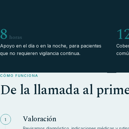
8
1
horas
Apoyo en el día o en la noche, para pacientes
Cober
que no requieren vigilancia continua.
común
CÓMO FUNCIONA
De la llamada al prim
Valoración
Revisamos diagnóstico, indicaciones médicas y rutina