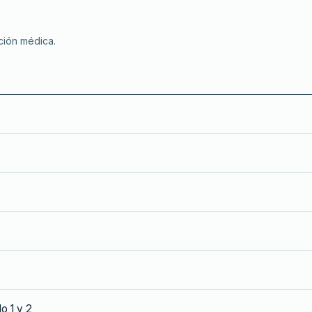
ción médica.
o 1 y 2